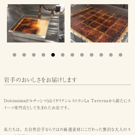
1
2
3
4
5
6
7
8
9
10
11
12
岩手のおいしさをお届けします
Dolcissima(ドルチッシマ)はイタリアンレストランLa Tavernaから新たにス
イーツ専門店として生まれたお店です。
私たちは、大自然岩手ならではの厳選素材にこだわった贅沢な大人のス