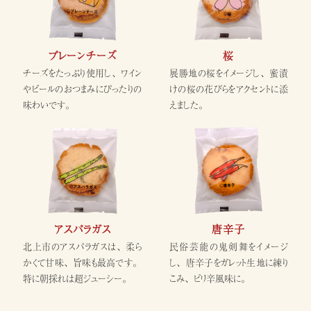
プレーンチーズ
桜
チーズをたっぷり使用し、ワイン
展勝地の桜をイメージし、蜜漬
やビールのおつまみにぴったりの
けの桜の花びらをアクセントに添
味わいです。
えました。
アスパラガス
唐辛子
北上市のアスパラガスは、柔ら
民俗芸能の鬼剣舞をイメージ
かくて甘味、旨味も最高です。
し、唐辛子をガレット生地に練り
特に朝採れは超ジューシー。
こみ、ピリ辛風味に。