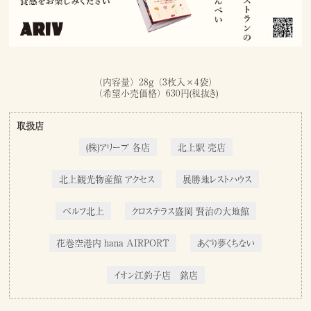
（内容量）28g（3枚入×4袋）
（希望小売価格）630円(税抜き)
取扱店
(株)アリーブ 各店
北上駅 売店
北上観光物産館 アクセス
展勝地レストハウス
ベルフ北上
クロステラス盛岡 賢治の大地館
花巻空港内 hana AIRPORT
あぐり夢くちない
イオン江釣子店 銘店