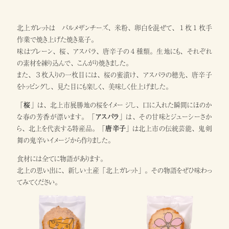
北上ガレットは パルメザンチーズ、米粉、卵白を混ぜて、１枚１枚手
作業で焼き上げた焼き菓子。
味はプレーン、桜、アスパラ、唐辛子の４種類。生地にも、それぞれ
の素材を練り込んで、こんがり焼きました。
また、３枚入りの一枚目には、桜の蜜漬け、アスパラの穂先、唐辛子
をトッピングし、見た目にも楽しく、美味しく仕上げました。
「
桜
」は、北上市展勝地の桜をイメー ジし、口に入れた瞬間にほのか
な春の芳香が漂います。「
アスパラ
」は、その甘味とジューシーさか
ら、北上を代表する特産品。「
唐辛子
」は北上市の伝統芸能、鬼剣
舞の鬼辛いイメージから作りました。
食材には全てに物語があります。
北上の思い出に、新しい土産「北上ガレット」。その物語をぜひ味わっ
てみてください。