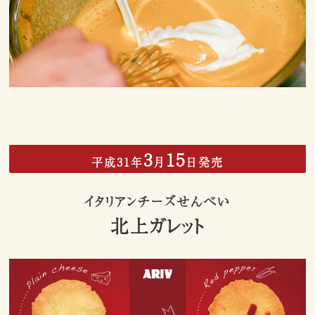
3
15
平成31年
月
日発売
イタリアンチーズせんべい
北上ガレット