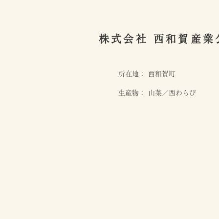
株式会社 西和賀産業
所在地： 西和賀町
生産物： 山菜／西わらび