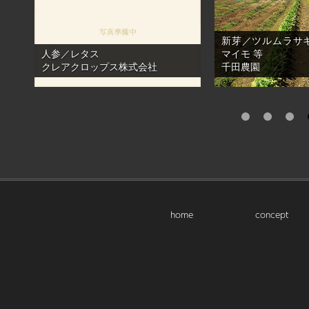
新芽／ツルムラサ
人参／レタス
マイモ 等
クレアクロップス株式会社
千田農園
1
2
3
home
concept