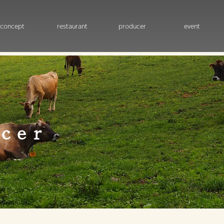
concept
restaurant
producer
event
cer