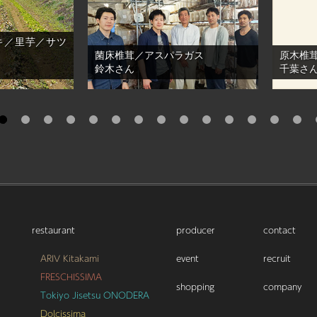
キ／里芋／サツ
菌床椎茸／アスパラガス
原木椎
鈴木さん
千葉さ
4
5
6
7
8
9
10
11
12
13
14
15
16
17
restaurant
producer
contact
ARIV Kitakami
event
recruit
FRESCHISSIMA
shopping
company
Tokiyo Jisetsu ONODERA
Dolcissima