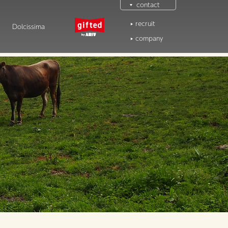
contact
recruit
Dolcissima
company