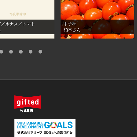
茸／水ナス／トマト
甲子柿
ん
柏木さん
18
19
20
21
22